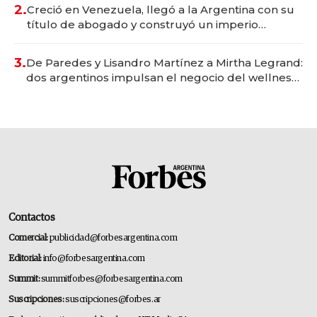
2.
Creció en Venezuela, llegó a la Argentina con su
título de abogado y construyó un imperio
gastronómico que revoluciona las marcas "fast
premium"
3.
De Paredes y Lisandro Martínez a Mirtha Legrand:
dos argentinos impulsan el negocio del wellness
deportivo y el cuidado corporal
Contactos
Comercial:
publicidad@forbesargentina.com
Editorial:
info@forbesargentina.com
Summit:
summitforbes@forbesargentina.com
Suscripciones:
suscripciones@forbes.ar