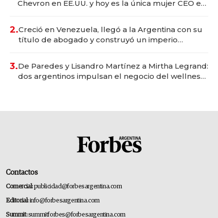
Chevron en EE.UU. y hoy es la única mujer CEO en
Vaca Muerta
2.
Creció en Venezuela, llegó a la Argentina con su
título de abogado y construyó un imperio
gastronómico que revoluciona las marcas "fast
premium"
3.
De Paredes y Lisandro Martínez a Mirtha Legrand:
dos argentinos impulsan el negocio del wellness
deportivo y el cuidado corporal
Contactos
Comercial:
publicidad@forbesargentina.com
Editorial:
info@forbesargentina.com
Summit:
summitforbes@forbesargentina.com