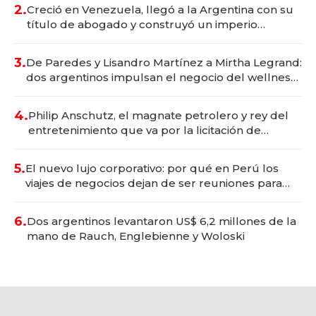
2.
Creció en Venezuela, llegó a la Argentina con su
título de abogado y construyó un imperio
gastronómico que revoluciona las marcas "fast
premium"
3.
De Paredes y Lisandro Martínez a Mirtha Legrand:
dos argentinos impulsan el negocio del wellness
deportivo y el cuidado corporal
4.
Philip Anschutz, el magnate petrolero y rey del
entretenimiento que va por la licitación de
Tecnópolis junto a Fénix
5.
El nuevo lujo corporativo: por qué en Perú los
viajes de negocios dejan de ser reuniones para
convertirse en experiencias transformadoras
6.
Dos argentinos levantaron US$ 6,2 millones de la
mano de Rauch, Englebienne y Woloski