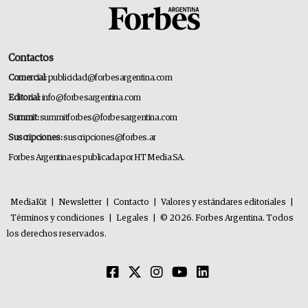
Contactos
Comercial:
publicidad@forbesargentina.com
Editorial:
info@forbesargentina.com
Summit:
summitforbes@forbesargentina.com
Suscripciones:
suscripciones@forbes.ar
Forbes Argentina es publicada por HT Media SA.
MediaKit
|
Newsletter
|
Contacto
|
Valores y estándares editoriales
|
Términos y condiciones
|
Legales
|
© 2026. Forbes Argentina. Todos
los derechos reservados.