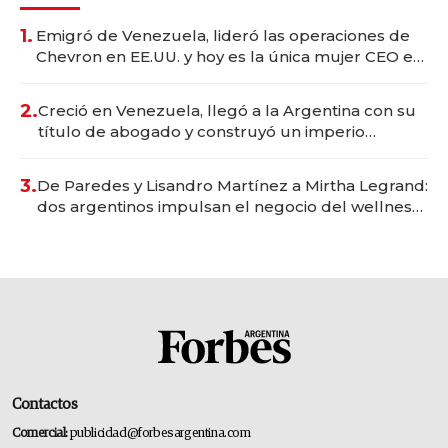
1.
Emigró de Venezuela, lideró las operaciones de
Chevron en EE.UU. y hoy es la única mujer CEO en
Vaca Muerta
2.
Creció en Venezuela, llegó a la Argentina con su
título de abogado y construyó un imperio
gastronómico que revoluciona las marcas "fast
premium"
3.
De Paredes y Lisandro Martínez a Mirtha Legrand:
dos argentinos impulsan el negocio del wellness
deportivo y el cuidado corporal
Contactos
Comercial:
publicidad@forbesargentina.com