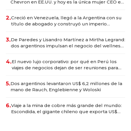
Chevron en EE.UU. y hoy es la única mujer CEO en
Vaca Muerta
2.
Creció en Venezuela, llegó a la Argentina con su
título de abogado y construyó un imperio
gastronómico que revoluciona las marcas "fast
premium"
3.
De Paredes y Lisandro Martínez a Mirtha Legrand:
dos argentinos impulsan el negocio del wellness
deportivo y el cuidado corporal
4.
El nuevo lujo corporativo: por qué en Perú los
viajes de negocios dejan de ser reuniones para
convertirse en experiencias transformadoras
5.
Dos argentinos levantaron US$ 6,2 millones de la
mano de Rauch, Englebienne y Woloski
6.
Viaje a la mina de cobre más grande del mundo:
Escondida, el gigante chileno que exporta US$
14.000 millones anuales