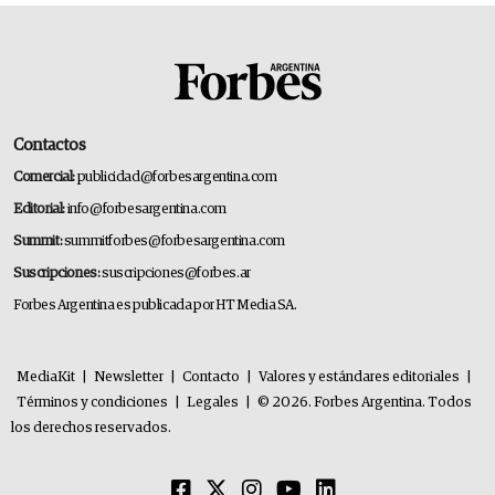
Contactos
Comercial:
publicidad@forbesargentina.com
Editorial:
info@forbesargentina.com
Summit:
summitforbes@forbesargentina.com
Suscripciones:
suscripciones@forbes.ar
Forbes Argentina es publicada por HT Media SA.
MediaKit
|
Newsletter
|
Contacto
|
Valores y estándares editoriales
|
Términos y condiciones
|
Legales
|
© 2026. Forbes Argentina. Todos
los derechos reservados.