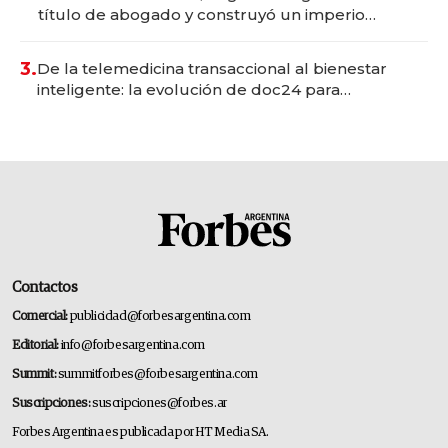
título de abogado y construyó un imperio
gastronómico que revoluciona las marcas "fast
premium"
3.
De la telemedicina transaccional al bienestar
inteligente: la evolución de doc24 para
transformar a las organizaciones
Contactos
Comercial:
publicidad@forbesargentina.com
Editorial:
info@forbesargentina.com
Summit:
summitforbes@forbesargentina.com
Suscripciones:
suscripciones@forbes.ar
Forbes Argentina es publicada por HT Media SA.