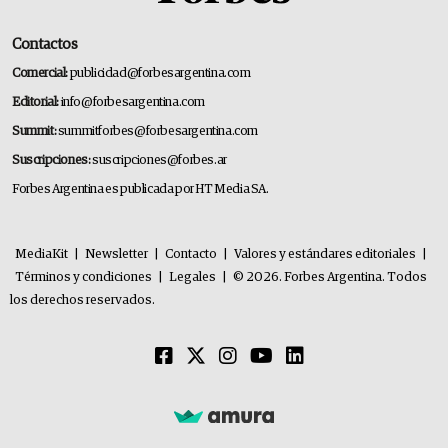
Contactos
Comercial:
publicidad@forbesargentina.com
Editorial:
info@forbesargentina.com
Summit:
summitforbes@forbesargentina.com
Suscripciones:
suscripciones@forbes.ar
Forbes Argentina es publicada por HT Media SA.
MediaKit
|
Newsletter
|
Contacto
|
Valores y estándares editoriales
|
Términos y condiciones
|
Legales
|
© 2026. Forbes Argentina. Todos
los derechos reservados.