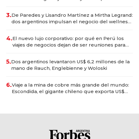
gastronómico que revoluciona las marcas "fast
premium"
3.
De Paredes y Lisandro Martínez a Mirtha Legrand:
dos argentinos impulsan el negocio del wellness
deportivo y el cuidado corporal
4.
El nuevo lujo corporativo: por qué en Perú los
viajes de negocios dejan de ser reuniones para
convertirse en experiencias transformadoras
5.
Dos argentinos levantaron US$ 6,2 millones de la
mano de Rauch, Englebienne y Woloski
6.
Viaje a la mina de cobre más grande del mundo:
Escondida, el gigante chileno que exporta US$
14.000 millones anuales