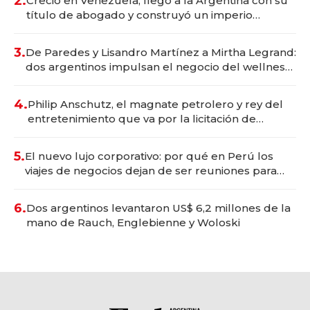
2.
Creció en Venezuela, llegó a la Argentina con su
título de abogado y construyó un imperio
gastronómico que revoluciona las marcas "fast
premium"
3.
De Paredes y Lisandro Martínez a Mirtha Legrand:
dos argentinos impulsan el negocio del wellness
deportivo y el cuidado corporal
4.
Philip Anschutz, el magnate petrolero y rey del
entretenimiento que va por la licitación de
Tecnópolis junto a Fénix
5.
El nuevo lujo corporativo: por qué en Perú los
viajes de negocios dejan de ser reuniones para
convertirse en experiencias transformadoras
6.
Dos argentinos levantaron US$ 6,2 millones de la
mano de Rauch, Englebienne y Woloski