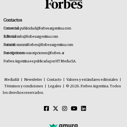
Contactos
Comercial:
publicidad@forbesargentina.com
Editorial:
info@forbesargentina.com
Summit:
summitforbes@forbesargentina.com
Suscripciones:
suscripciones@forbes.ar
Forbes Argentina es publicada por HT Media SA.
MediaKit
|
Newsletter
|
Contacto
|
Valores y estándares editoriales
|
Términos y condiciones
|
Legales
|
© 2026. Forbes Argentina. Todos
los derechos reservados.