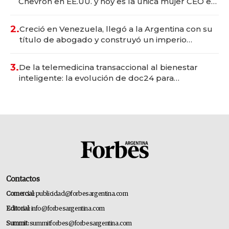
Chevron en EE.UU. y hoy es la única mujer CEO en
Vaca Muerta
2.
Creció en Venezuela, llegó a la Argentina con su
título de abogado y construyó un imperio
gastronómico que revoluciona las marcas "fast
premium"
3.
De la telemedicina transaccional al bienestar
inteligente: la evolución de doc24 para
transformar a las organizaciones
Contactos
Comercial:
publicidad@forbesargentina.com
Editorial:
info@forbesargentina.com
Summit:
summitforbes@forbesargentina.com