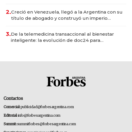
Vaca Muerta
2.
Creció en Venezuela, llegó a la Argentina con su
título de abogado y construyó un imperio
gastronómico que revoluciona las marcas "fast
premium"
3.
De la telemedicina transaccional al bienestar
inteligente: la evolución de doc24 para
transformar a las organizaciones
Contactos
Comercial:
publicidad@forbesargentina.com
Editorial:
info@forbesargentina.com
Summit:
summitforbes@forbesargentina.com