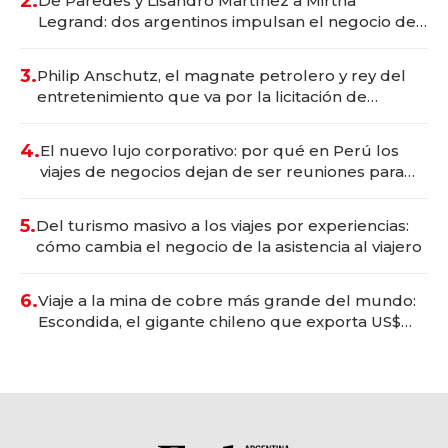
2.
De Paredes y Lisandro Martínez a Mirtha
Legrand: dos argentinos impulsan el negocio del
wellness deportivo y el cuidado corporal
3.
Philip Anschutz, el magnate petrolero y rey del
entretenimiento que va por la licitación de
Tecnópolis junto a Fénix
4.
El nuevo lujo corporativo: por qué en Perú los
viajes de negocios dejan de ser reuniones para
convertirse en experiencias transformadoras
5.
Del turismo masivo a los viajes por experiencias:
cómo cambia el negocio de la asistencia al viajero
6.
Viaje a la mina de cobre más grande del mundo:
Escondida, el gigante chileno que exporta US$
14.000 millones anuales