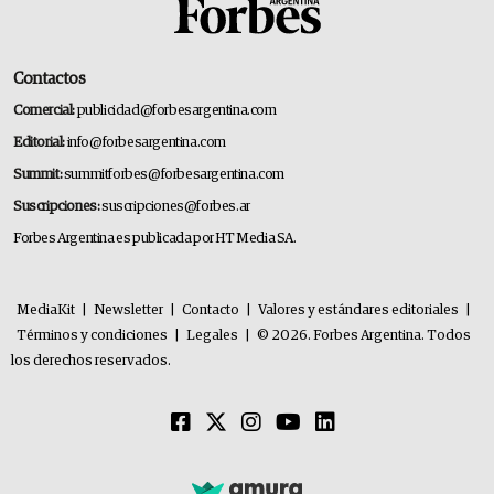
Contactos
Comercial:
publicidad@forbesargentina.com
Editorial:
info@forbesargentina.com
Summit:
summitforbes@forbesargentina.com
Suscripciones:
suscripciones@forbes.ar
Forbes Argentina es publicada por HT Media SA.
MediaKit
|
Newsletter
|
Contacto
|
Valores y estándares editoriales
|
Términos y condiciones
|
Legales
|
© 2026. Forbes Argentina. Todos
los derechos reservados.