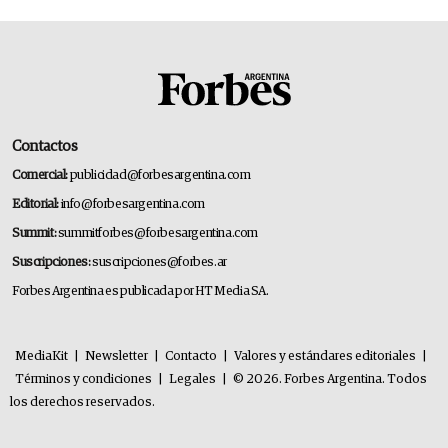
Contactos
Comercial:
publicidad@forbesargentina.com
Editorial:
info@forbesargentina.com
Summit:
summitforbes@forbesargentina.com
Suscripciones:
suscripciones@forbes.ar
Forbes Argentina es publicada por HT Media SA.
MediaKit
|
Newsletter
|
Contacto
|
Valores y estándares editoriales
|
Términos y condiciones
|
Legales
|
© 2026. Forbes Argentina. Todos
los derechos reservados.