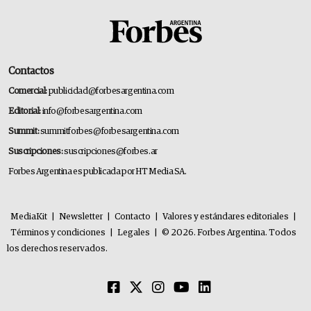
Contactos
Comercial:
publicidad@forbesargentina.com
Editorial:
info@forbesargentina.com
Summit:
summitforbes@forbesargentina.com
Suscripciones:
suscripciones@forbes.ar
Forbes Argentina es publicada por HT Media SA.
MediaKit
|
Newsletter
|
Contacto
|
Valores y estándares editoriales
|
Términos y condiciones
|
Legales
|
© 2026. Forbes Argentina. Todos
los derechos reservados.