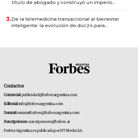
título de abogado y construyó un imperio
gastronómico que revoluciona las marcas "fast
premium"
3.
De la telemedicina transaccional al bienestar
inteligente: la evolución de doc24 para
transformar a las organizaciones
Contactos
Comercial:
publicidad@forbesargentina.com
Editorial:
info@forbesargentina.com
Summit:
summitforbes@forbesargentina.com
Suscripciones:
suscripciones@forbes.ar
Forbes Argentina es publicada por HT Media SA.