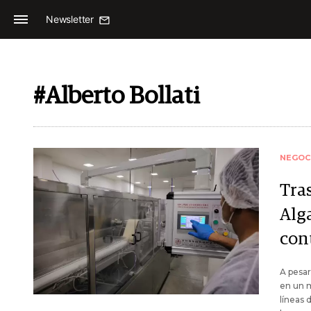
Newsletter
#Alberto Bollati
NEGOC
Tras
Alg
con
A pesar
en un 
líneas 