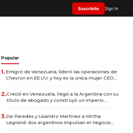
Suscribite
Sign In
Popular
1.
Emigró de Venezuela, lideró las operaciones de
Chevron en EE.UU. y hoy es la única mujer CEO
en Vaca Muerta
2.
Creció en Venezuela, llegó a la Argentina con su
título de abogado y construyó un imperio
gastronómico que revoluciona las marcas "fast
premium"
3.
De Paredes y Lisandro Martínez a Mirtha
Legrand: dos argentinos impulsan el negocio
del wellness deportivo y el cuidado corporal