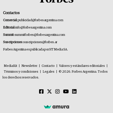
Contactos
Comercial:
publicidad@forbesargentina.com
Editorial:
info@forbesargentina.com
Summit:
summitforbes@forbesargentina.com
Suscripciones:
suscripciones@forbes.ar
Forbes Argentina es publicada por HT Media SA.
MediaKit
|
Newsletter
|
Contacto
|
Valores y estándares editoriales
|
Términos y condiciones
|
Legales
|
© 2026. Forbes Argentina. Todos
los derechos reservados.