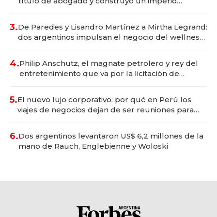
título de abogado y construyó un imperio
gastronómico que revoluciona las marcas "fast
premium"
3.
De Paredes y Lisandro Martínez a Mirtha Legrand:
dos argentinos impulsan el negocio del wellness
deportivo y el cuidado corporal
4.
Philip Anschutz, el magnate petrolero y rey del
entretenimiento que va por la licitación de
Tecnópolis junto a Fénix
5.
El nuevo lujo corporativo: por qué en Perú los
viajes de negocios dejan de ser reuniones para
convertirse en experiencias transformadoras
6.
Dos argentinos levantaron US$ 6,2 millones de la
mano de Rauch, Englebienne y Woloski