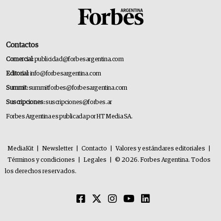
Contactos
Comercial:
publicidad@forbesargentina.com
Editorial:
info@forbesargentina.com
Summit:
summitforbes@forbesargentina.com
Suscripciones:
suscripciones@forbes.ar
Forbes Argentina es publicada por HT Media SA.
MediaKit
|
Newsletter
|
Contacto
|
Valores y estándares editoriales
|
Términos y condiciones
|
Legales
|
© 2026. Forbes Argentina. Todos
los derechos reservados.