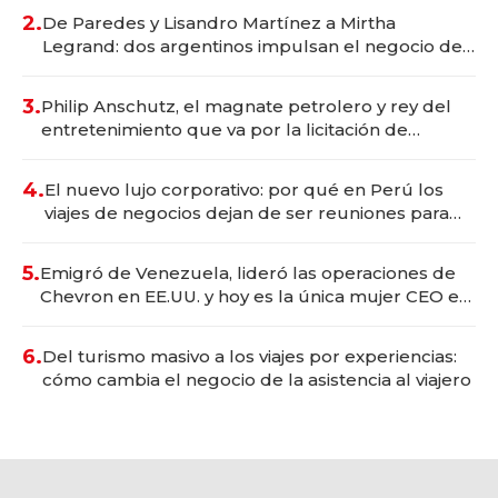
premium"
2.
De Paredes y Lisandro Martínez a Mirtha
Legrand: dos argentinos impulsan el negocio del
wellness deportivo y el cuidado corporal
3.
Philip Anschutz, el magnate petrolero y rey del
entretenimiento que va por la licitación de
Tecnópolis junto a Fénix
4.
El nuevo lujo corporativo: por qué en Perú los
viajes de negocios dejan de ser reuniones para
convertirse en experiencias transformadoras
5.
Emigró de Venezuela, lideró las operaciones de
Chevron en EE.UU. y hoy es la única mujer CEO en
Vaca Muerta
6.
Del turismo masivo a los viajes por experiencias:
cómo cambia el negocio de la asistencia al viajero