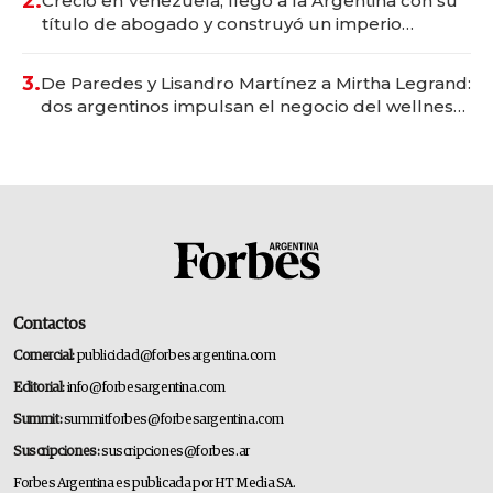
2.
Creció en Venezuela, llegó a la Argentina con su
título de abogado y construyó un imperio
gastronómico que revoluciona las marcas "fast
premium"
3.
De Paredes y Lisandro Martínez a Mirtha Legrand:
dos argentinos impulsan el negocio del wellness
deportivo y el cuidado corporal
Contactos
Comercial:
publicidad@forbesargentina.com
Editorial:
info@forbesargentina.com
Summit:
summitforbes@forbesargentina.com
Suscripciones:
suscripciones@forbes.ar
Forbes Argentina es publicada por HT Media SA.