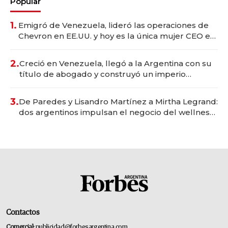
Popular
1.
Emigró de Venezuela, lideró las operaciones de
Chevron en EE.UU. y hoy es la única mujer CEO en
Vaca Muerta
2.
Creció en Venezuela, llegó a la Argentina con su
título de abogado y construyó un imperio
gastronómico que revoluciona las marcas "fast
premium"
3.
De Paredes y Lisandro Martínez a Mirtha Legrand:
dos argentinos impulsan el negocio del wellness
deportivo y el cuidado corporal
Contactos
Comercial:
publicidad@forbesargentina.com