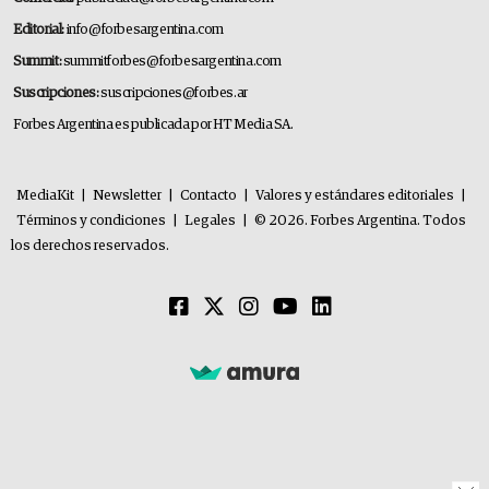
Editorial:
info@forbesargentina.com
Summit:
summitforbes@forbesargentina.com
Suscripciones:
suscripciones@forbes.ar
Forbes Argentina es publicada por HT Media SA.
MediaKit
|
Newsletter
|
Contacto
|
Valores y estándares editoriales
|
Términos y condiciones
|
Legales
|
© 2026. Forbes Argentina. Todos
los derechos reservados.