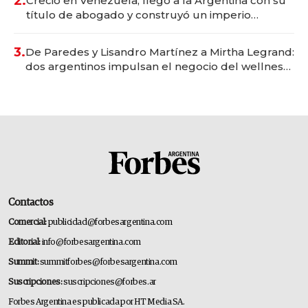
2.
Creció en Venezuela, llegó a la Argentina con su
título de abogado y construyó un imperio
gastronómico que revoluciona las marcas "fast
premium"
3.
De Paredes y Lisandro Martínez a Mirtha Legrand:
dos argentinos impulsan el negocio del wellness
deportivo y el cuidado corporal
Contactos
Comercial:
publicidad@forbesargentina.com
Editorial:
info@forbesargentina.com
Summit:
summitforbes@forbesargentina.com
Suscripciones:
suscripciones@forbes.ar
Forbes Argentina es publicada por HT Media SA.