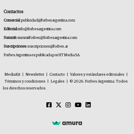
Contactos
Comercial:
publicidad@forbesargentina.com
Editorial:
info@forbesargentina.com
Summit:
summitforbes@forbesargentina.com
Suscripciones:
suscripciones@forbes.ar
Forbes Argentina es publicada por HT Media SA.
MediaKit
|
Newsletter
|
Contacto
|
Valores y estándares editoriales
|
Términos y condiciones
|
Legales
|
© 2026. Forbes Argentina. Todos
los derechos reservados.