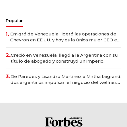
Popular
1.
Emigró de Venezuela, lideró las operaciones de
Chevron en EE.UU. y hoy es la única mujer CEO en
Vaca Muerta
2.
Creció en Venezuela, llegó a la Argentina con su
título de abogado y construyó un imperio
gastronómico que revoluciona las marcas "fast
premium"
3.
De Paredes y Lisandro Martínez a Mirtha Legrand:
dos argentinos impulsan el negocio del wellness
deportivo y el cuidado corporal