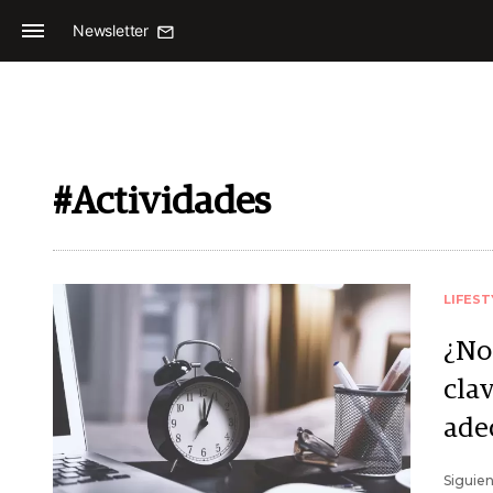
Newsletter
#Actividades
LIFEST
¿No 
cla
ade
Siguien