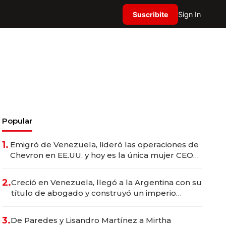
Suscribite
Sign In
Popular
1.
Emigró de Venezuela, lideró las operaciones de
Chevron en EE.UU. y hoy es la única mujer CEO
en Vaca Muerta
2.
Creció en Venezuela, llegó a la Argentina con su
título de abogado y construyó un imperio
gastronómico que revoluciona las marcas "fast
premium"
3.
De Paredes y Lisandro Martínez a Mirtha