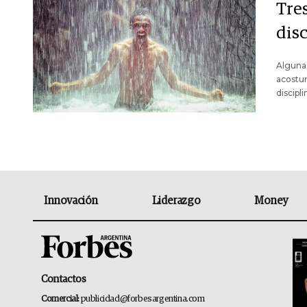
Tres
disc
Algunas
acostum
discipl
Innovación
Liderazgo
Money
Contactos
Comercial:
publicidad@forbesargentina.com