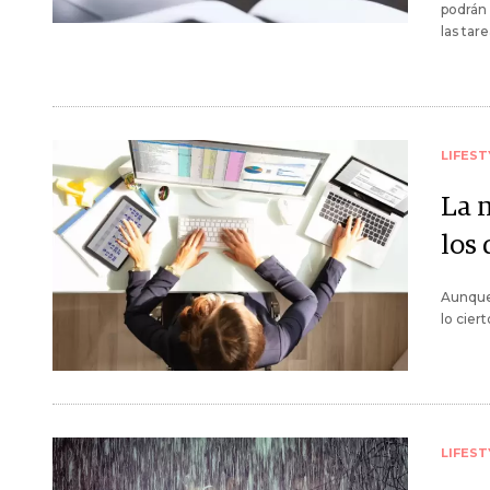
podrán 
las tar
LIFEST
La 
los
Aunque 
lo cier
LIFEST