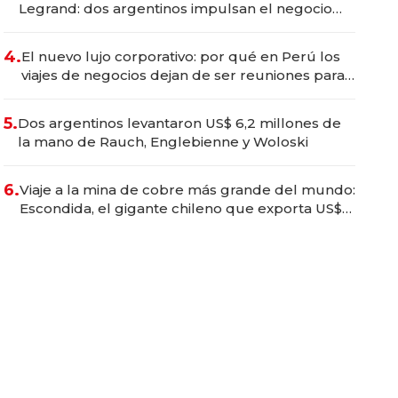
Legrand: dos argentinos impulsan el negocio
del wellness deportivo y el cuidado corporal
4.
El nuevo lujo corporativo: por qué en Perú los
viajes de negocios dejan de ser reuniones para
convertirse en experiencias transformadoras
5.
Dos argentinos levantaron US$ 6,2 millones de
la mano de Rauch, Englebienne y Woloski
6.
Viaje a la mina de cobre más grande del mundo:
Escondida, el gigante chileno que exporta US$
14.000 millones anuales