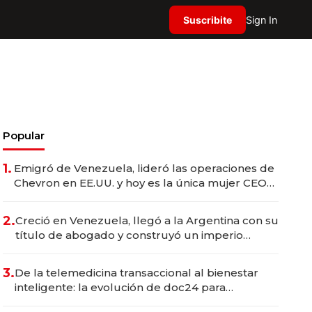
Suscribite
Sign In
Popular
1.
Emigró de Venezuela, lideró las operaciones de
Chevron en EE.UU. y hoy es la única mujer CEO
en Vaca Muerta
2.
Creció en Venezuela, llegó a la Argentina con su
título de abogado y construyó un imperio
gastronómico que revoluciona las marcas "fast
premium"
3.
De la telemedicina transaccional al bienestar
inteligente: la evolución de doc24 para
transformar a las organizaciones