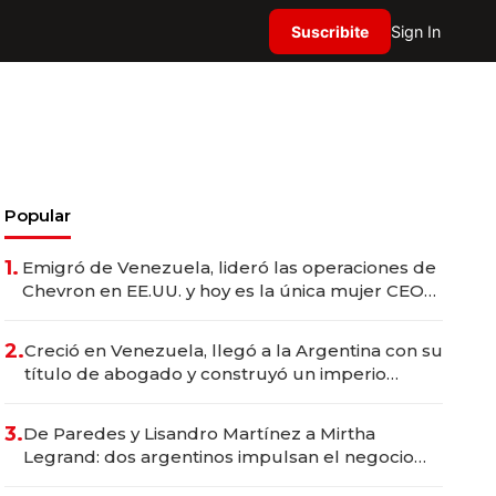
Suscribite
Sign In
Popular
1.
Emigró de Venezuela, lideró las operaciones de
Chevron en EE.UU. y hoy es la única mujer CEO
en Vaca Muerta
2.
Creció en Venezuela, llegó a la Argentina con su
título de abogado y construyó un imperio
gastronómico que revoluciona las marcas "fast
premium"
3.
De Paredes y Lisandro Martínez a Mirtha
Legrand: dos argentinos impulsan el negocio
del wellness deportivo y el cuidado corporal