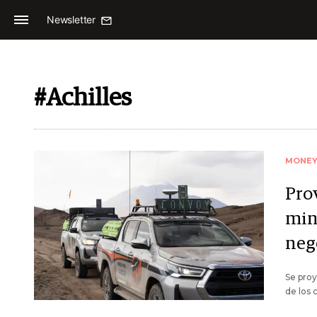
Newsletter
#Achilles
MONE
Pro
min
neg
Se proy
de los 