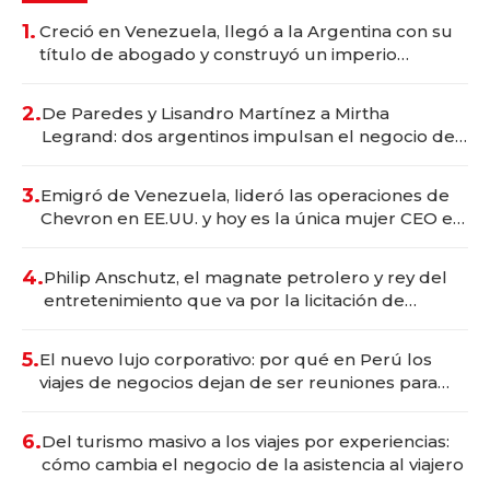
1.
Creció en Venezuela, llegó a la Argentina con su
título de abogado y construyó un imperio
gastronómico que revoluciona las marcas "fast
premium"
2.
De Paredes y Lisandro Martínez a Mirtha
Legrand: dos argentinos impulsan el negocio del
wellness deportivo y el cuidado corporal
3.
Emigró de Venezuela, lideró las operaciones de
Chevron en EE.UU. y hoy es la única mujer CEO en
Vaca Muerta
4.
Philip Anschutz, el magnate petrolero y rey del
entretenimiento que va por la licitación de
Tecnópolis junto a Fénix
5.
El nuevo lujo corporativo: por qué en Perú los
viajes de negocios dejan de ser reuniones para
convertirse en experiencias transformadoras
6.
Del turismo masivo a los viajes por experiencias:
cómo cambia el negocio de la asistencia al viajero