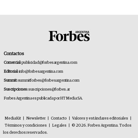
Contactos
Comercial:
publicidad@forbesargentina.com
Editorial:
info@forbesargentina.com
Summit:
summitforbes@forbesargentina.com
Suscripciones:
suscripciones@forbes.ar
Forbes Argentina es publicada por HT Media SA.
MediaKit
|
Newsletter
|
Contacto
|
Valores y estándares editoriales
|
Términos y condiciones
|
Legales
|
© 2026. Forbes Argentina. Todos
los derechos reservados.