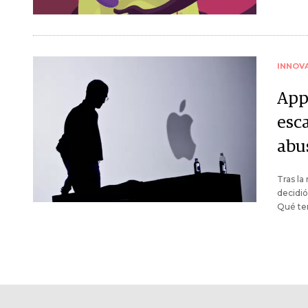
INNOV
App
esc
abu
Tras la
decidió
Qué te