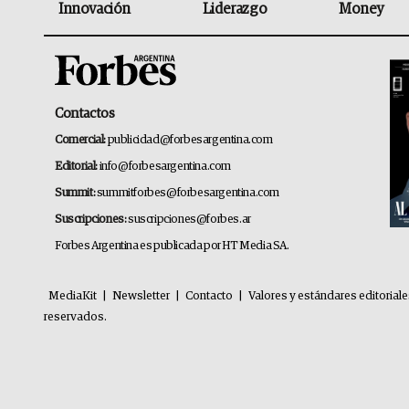
Innovación
Liderazgo
Money
Contactos
Comercial:
publicidad@forbesargentina.com
Editorial:
info@forbesargentina.com
Summit:
summitforbes@forbesargentina.com
Suscripciones:
suscripciones@forbes.ar
Forbes Argentina es publicada por HT Media SA.
MediaKit
|
Newsletter
|
Contacto
|
Valores y estándares editorial
reservados.