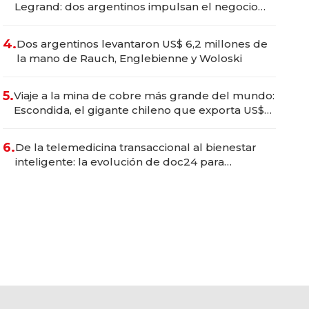
Legrand: dos argentinos impulsan el negocio
del wellness deportivo y el cuidado corporal
4.
Dos argentinos levantaron US$ 6,2 millones de
la mano de Rauch, Englebienne y Woloski
5.
Viaje a la mina de cobre más grande del mundo:
Escondida, el gigante chileno que exporta US$
14.000 millones anuales
6.
De la telemedicina transaccional al bienestar
inteligente: la evolución de doc24 para
transformar a las organizaciones