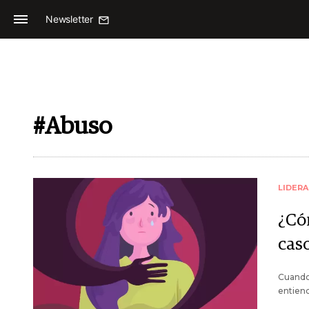
Newsletter
#Abuso
LIDER
¿Có
cas
Cuando 
entiend