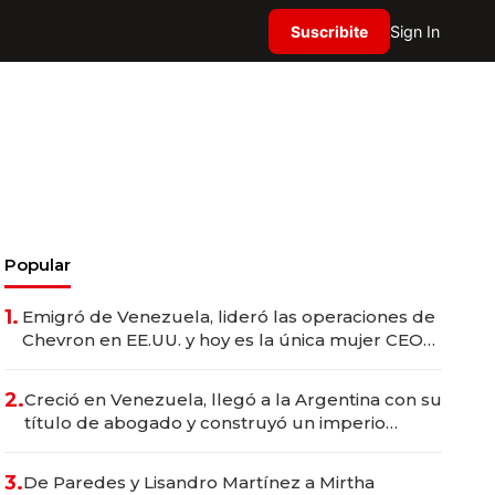
Suscribite
Sign In
Popular
1.
Emigró de Venezuela, lideró las operaciones de
Chevron en EE.UU. y hoy es la única mujer CEO
en Vaca Muerta
2.
Creció en Venezuela, llegó a la Argentina con su
título de abogado y construyó un imperio
gastronómico que revoluciona las marcas "fast
premium"
3.
De Paredes y Lisandro Martínez a Mirtha