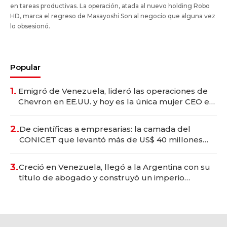
en tareas productivas. La operación, atada al nuevo holding Robo
HD, marca el regreso de Masayoshi Son al negocio que alguna vez
lo obsesionó.
Popular
1.
Emigró de Venezuela, lideró las operaciones de
Chevron en EE.UU. y hoy es la única mujer CEO en
Vaca Muerta
2.
De científicas a empresarias: la camada del
CONICET que levantó más de US$ 40 millones
para fundar startups biotech
3.
Creció en Venezuela, llegó a la Argentina con su
título de abogado y construyó un imperio
gastronómico que revoluciona las marcas "fast
premium"