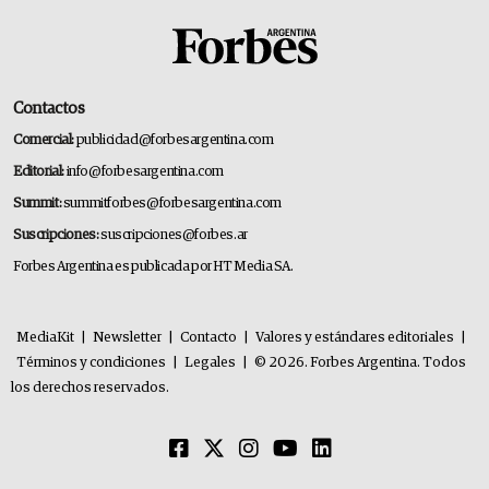
Contactos
Comercial:
publicidad@forbesargentina.com
Editorial:
info@forbesargentina.com
Summit:
summitforbes@forbesargentina.com
Suscripciones:
suscripciones@forbes.ar
Forbes Argentina es publicada por HT Media SA.
MediaKit
|
Newsletter
|
Contacto
|
Valores y estándares editoriales
|
Términos y condiciones
|
Legales
|
© 2026. Forbes Argentina. Todos
los derechos reservados.