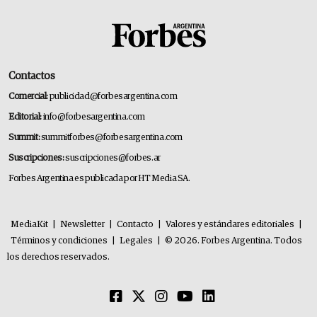
Contactos
Comercial:
publicidad@forbesargentina.com
Editorial:
info@forbesargentina.com
Summit:
summitforbes@forbesargentina.com
Suscripciones:
suscripciones@forbes.ar
Forbes Argentina es publicada por HT Media SA.
MediaKit
|
Newsletter
|
Contacto
|
Valores y estándares editoriales
|
Términos y condiciones
|
Legales
|
© 2026. Forbes Argentina. Todos
los derechos reservados.