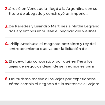
Vaca Muerta
2.
Creció en Venezuela, llegó a la Argentina con su
título de abogado y construyó un imperio
gastronómico que revoluciona las marcas "fast
premium"
3.
De Paredes y Lisandro Martínez a Mirtha Legrand:
dos argentinos impulsan el negocio del wellness
deportivo y el cuidado corporal
4.
Philip Anschutz, el magnate petrolero y rey del
entretenimiento que va por la licitación de
Tecnópolis junto a Fénix
5.
El nuevo lujo corporativo: por qué en Perú los
viajes de negocios dejan de ser reuniones para
convertirse en experiencias transformadoras
6.
Del turismo masivo a los viajes por experiencias:
cómo cambia el negocio de la asistencia al viajero