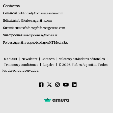
Contactos
Comercial:
publicidad@forbesargentina.com
Editorial:
info@forbesargentina.com
Summit:
summitforbes@forbesargentina.com
Suscripciones:
suscripciones@forbes.ar
Forbes Argentina es publicada por HT Media SA.
MediaKit
|
Newsletter
|
Contacto
|
Valores y estándares editoriales
|
Términos y condiciones
|
Legales
|
© 2026. Forbes Argentina. Todos
los derechos reservados.