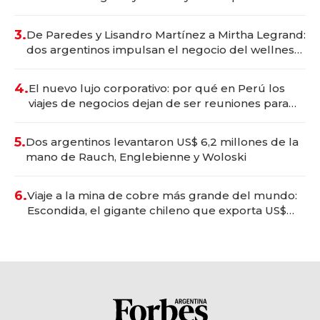
gastronómico que revoluciona las marcas "fast
premium"
3.
De Paredes y Lisandro Martínez a Mirtha Legrand:
dos argentinos impulsan el negocio del wellness
deportivo y el cuidado corporal
4.
El nuevo lujo corporativo: por qué en Perú los
viajes de negocios dejan de ser reuniones para
convertirse en experiencias transformadoras
5.
Dos argentinos levantaron US$ 6,2 millones de la
mano de Rauch, Englebienne y Woloski
6.
Viaje a la mina de cobre más grande del mundo:
Escondida, el gigante chileno que exporta US$
14.000 millones anuales