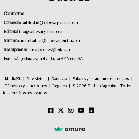
Contactos
Comercial:
publicidad@forbesargentina.com
Editorial:
info@forbesargentina.com
Summit:
summitforbes@forbesargentina.com
Suscripciones:
suscripciones@forbes.ar
Forbes Argentina es publicada por HT Media SA.
MediaKit
|
Newsletter
|
Contacto
|
Valores y estándares editoriales
|
Términos y condiciones
|
Legales
|
© 2026. Forbes Argentina. Todos
los derechos reservados.