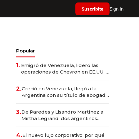
Suscribite
Sign In
Popular
1.
Emigró de Venezuela, lideró las
operaciones de Chevron en EE.UU. y
hoy es la única mujer CEO en Vaca
Muerta
2.
Creció en Venezuela, llegó a la
Argentina con su título de abogado
y construyó un imperio
gastronómico que revoluciona las
3.
De Paredes y Lisandro Martínez a
marcas "fast premium"
Mirtha Legrand: dos argentinos
impulsan el negocio del wellness
deportivo y el cuidado corporal
4.
El nuevo lujo corporativo: por qué