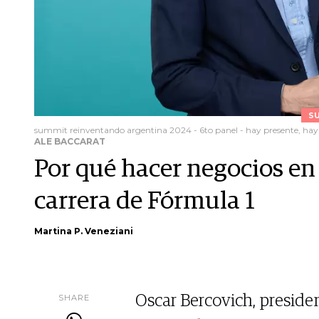
S
summit reinventando argentina 2024 - 6to panel - hay presente, hay f
ALE BACCARAT
Por qué hacer negocios en
carrera de Fórmula 1
Martina P. Veneziani
SHARE
Oscar Bercovich, presid