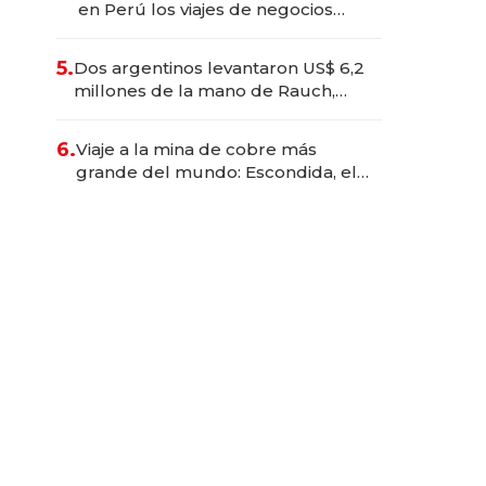
en Perú los viajes de negocios
dejan de ser reuniones para
convertirse en experiencias
5.
Dos argentinos levantaron US$ 6,2
transformadoras
millones de la mano de Rauch,
Englebienne y Woloski
6.
Viaje a la mina de cobre más
grande del mundo: Escondida, el
gigante chileno que exporta US$
14.000 millones anuales