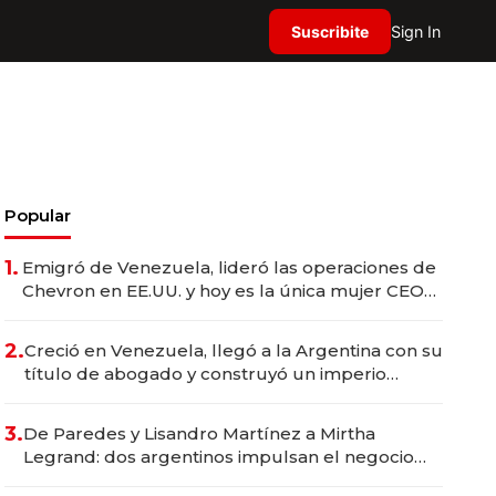
Suscribite
Sign In
Popular
1.
Emigró de Venezuela, lideró las operaciones de
Chevron en EE.UU. y hoy es la única mujer CEO
en Vaca Muerta
2.
Creció en Venezuela, llegó a la Argentina con su
título de abogado y construyó un imperio
gastronómico que revoluciona las marcas "fast
premium"
3.
De Paredes y Lisandro Martínez a Mirtha
Legrand: dos argentinos impulsan el negocio
del wellness deportivo y el cuidado corporal