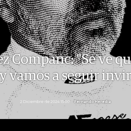
ez Companc: "Se ve q
 vamos a seguir invi
2 Diciembre de 2024 15.00
Fernando Heredia