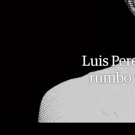
Luis Per
rumbo y