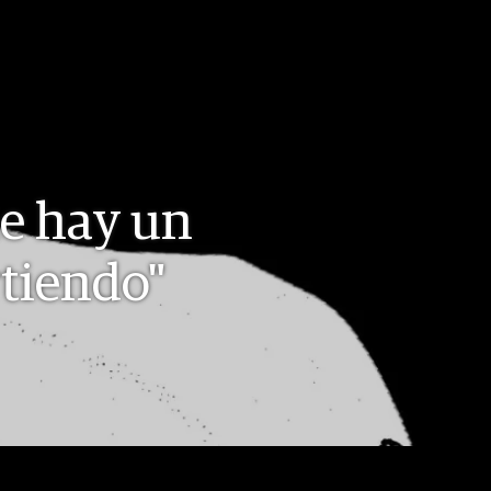
ue hay un
rtiendo"