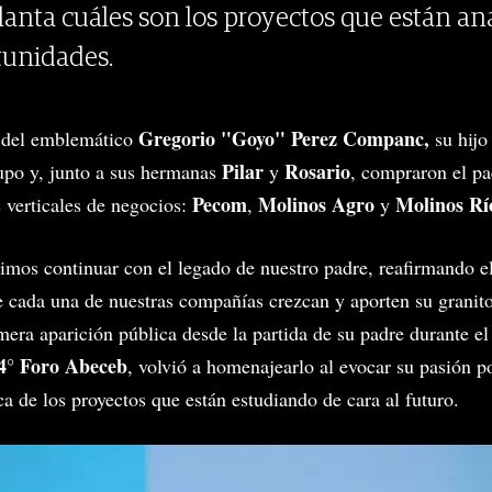
lanta cuáles son los proyectos que están a
tunidades.
Gregorio "Goyo" Perez Companc,
 del emblemático
su hij
Pilar
Rosario
rupo y, junto a sus hermanas
y
, compraron el pa
Pecom
Molinos Agro
Molinos Río
s verticales de negocios:
,
y
dimos continuar con el legado de nuestro padre, reafirmando 
cada una de nuestras compañías crezcan y aporten su granito 
imera aparición pública desde la partida de su padre durante e
4° Foro Abeceb
, volvió a homenajearlo al evocar su pasión por
a de los proyectos que están estudiando de cara al futuro.