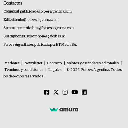
Contactos
Comercial:
publicidad@forbesargentina.com
Editorial:
info@forbesargentina.com
Summit:
summitforbes@forbesargentina.com
Suscripciones:
suscripciones@forbes.ar
Forbes Argentina es publicada por HT Media SA.
MediaKit
|
Newsletter
|
Contacto
|
Valores y estándares editoriales
|
Términos y condiciones
|
Legales
|
© 2026. Forbes Argentina. Todos
los derechos reservados.