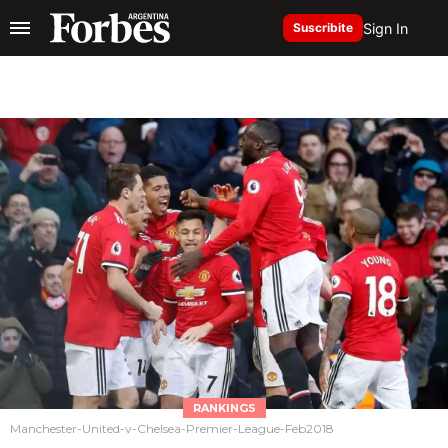
Sign In
Suscribite
RANKINGS
Manchester-United-v-Chelsea-Premier-League-Feb2018