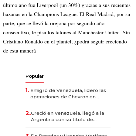
último año fue Liverpool (un 30%) gracias a sus recientes
hazañas en la Champions League. El Real Madrid, por su
parte, que se llevó la orejona por segundo año
consecutivo, le pisa los talones al Manchester United. Sin
Cristiano Ronaldo en el plantel, ¿podrá seguir creciendo
de esta manerá
Popular
1.
Emigró de Venezuela, lideró las
operaciones de Chevron en
EE.UU. y hoy es la única mujer
CEO en Vaca Muerta
2.
Creció en Venezuela, llegó a la
Argentina con su título de
abogado y construyó un imperio
gastronómico que revoluciona
De Paredes y Lisandro Martínez