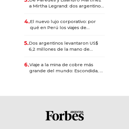
3.
las marcas "fast premium"
a Mirtha Legrand: dos argentinos
impulsan el negocio del wellness
deportivo y el cuidado corporal
4.
El nuevo lujo corporativo: por
qué en Perú los viajes de
negocios dejan de ser reuniones
para convertirse en experiencias
5.
Dos argentinos levantaron US$
transformadoras
6,2 millones de la mano de
Rauch, Englebienne y Woloski
6.
Viaje a la mina de cobre más
grande del mundo: Escondida, el
gigante chileno que exporta US$
14.000 millones anuales