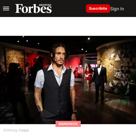
Sign In
Suscribite
RANKINGS
JOhnny-Depp