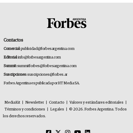
Contactos
Comercial:
publicidad@forbesargentina.com
Editorial:
info@forbesargentina.com
Summit:
summitforbes@forbesargentina.com
Suscripciones:
suscripciones@forbes.ar
Forbes Argentina es publicada por HT Media SA.
MediaKit
|
Newsletter
|
Contacto
|
Valores y estándares editoriales
|
Términos y condiciones
|
Legales
|
© 2026. Forbes Argentina. Todos
los derechos reservados.