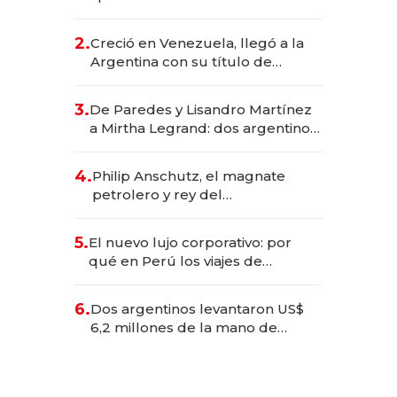
EE.UU. y hoy es la única mujer
CEO en Vaca Muerta
2.
Creció en Venezuela, llegó a la
Argentina con su título de
abogado y construyó un imperio
gastronómico que revoluciona
3.
De Paredes y Lisandro Martínez
las marcas "fast premium"
a Mirtha Legrand: dos argentinos
impulsan el negocio del wellness
deportivo y el cuidado corporal
4.
Philip Anschutz, el magnate
petrolero y rey del
entretenimiento que va por la
licitación de Tecnópolis junto a
5.
El nuevo lujo corporativo: por
Fénix
qué en Perú los viajes de
negocios dejan de ser reuniones
para convertirse en experiencias
6.
Dos argentinos levantaron US$
transformadoras
6,2 millones de la mano de
Rauch, Englebienne y Woloski