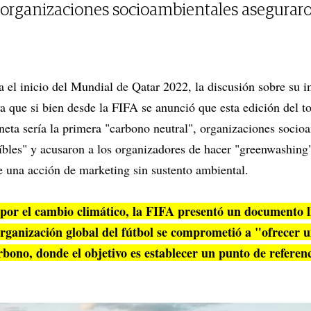
, organizaciones socioambientales asegurar
ara el inicio del Mundial de Qatar 2022, la discusión sobre su 
a que si bien desde la FIFA se anunció que esta edición del t
neta sería la primera "carbono neutral", organizaciones socio
íbles" y acusaron a los organizadores de hacer "greenwashing"
 una acción de marketing sin sustento ambiental.
n por el cambio climático, la FIFA presentó un documento 
 organización global del fútbol se comprometió a "ofrece
bono, donde el objetivo es establecer un punto de referenc