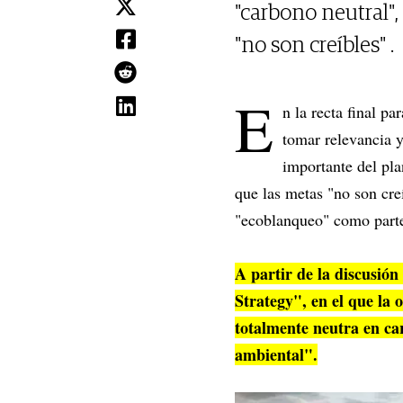
"carbono neutral"
"no son creíbles" .
E
n la recta final p
tomar relevancia y
importante del pla
que las metas "no son cre
"ecoblanqueo" como parte
A partir de la discusió
Strategy", en el que la
totalmente neutra en car
ambiental".