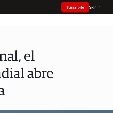
Suscribite
Sign In
nal, el
dial abre
a