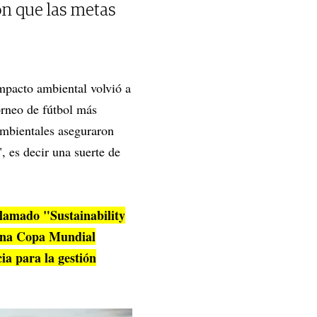
on que las metas
impacto ambiental volvió a
orneo de fútbol más
ambientales aseguraron
, es decir una suerte de
llamado "Sustainability
r una Copa Mundial
ia para la gestión