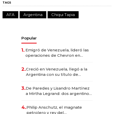
TAGS
AFA
Argentina
Chiqui Tapia
Popular
1.
Emigró de Venezuela, lideró las
operaciones de Chevron en
EE.UU. y hoy es la única mujer
CEO en Vaca Muerta
2.
Creció en Venezuela, llegó a la
Argentina con su título de
abogado y construyó un imperio
gastronómico que revoluciona
3.
De Paredes y Lisandro Martínez
las marcas "fast premium"
a Mirtha Legrand: dos argentinos
impulsan el negocio del wellness
deportivo y el cuidado corporal
4.
Philip Anschutz, el magnate
petrolero y rey del