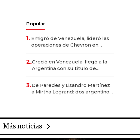
Popular
1.
Emigró de Venezuela, lideró las
operaciones de Chevron en
EE.UU. y hoy es la única mujer
CEO en Vaca Muerta
2.
Creció en Venezuela, llegó a la
Argentina con su título de
abogado y construyó un imperio
gastronómico que revoluciona
3.
De Paredes y Lisandro Martínez
las marcas "fast premium"
a Mirtha Legrand: dos argentinos
impulsan el negocio del wellness
deportivo y el cuidado corporal
Más noticias