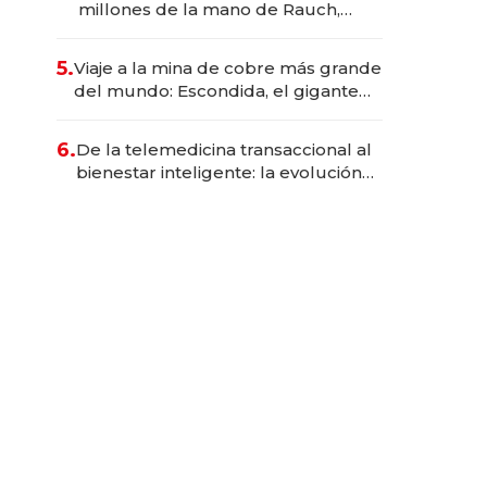
millones de la mano de Rauch,
Englebienne y Woloski
5.
Viaje a la mina de cobre más grande
del mundo: Escondida, el gigante
chileno que exporta US$ 14.000
millones anuales
6.
De la telemedicina transaccional al
bienestar inteligente: la evolución
de doc24 para transformar a las
organizaciones