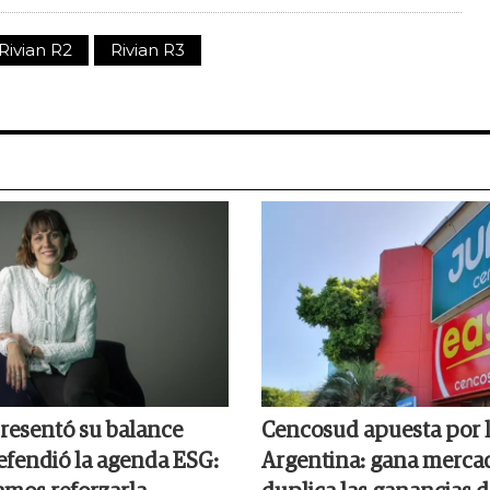
Rivian R2
Rivian R3
resentó su balance
Cencosud apuesta por 
efendió la agenda ESG:
Argentina: gana merca