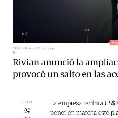
NE
CEO de Rivian /RJ Scaringe
A
Rivian anunció la ampliaci
provocó un salto en las ac
SHARE
La empresa recibirá US$ 8
poner en marcha este pl