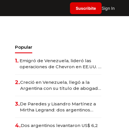
Suscribite
Sign In
Popular
1.
Emigró de Venezuela, lideró las
operaciones de Chevron en EE.UU. y
hoy es la única mujer CEO en Vaca
Muerta
2.
Creció en Venezuela, llegó a la
Argentina con su título de abogado
y construyó un imperio
gastronómico que revoluciona las
3.
De Paredes y Lisandro Martínez a
marcas "fast premium"
Mirtha Legrand: dos argentinos
impulsan el negocio del wellness
deportivo y el cuidado corporal
4.
Dos argentinos levantaron US$ 6,2