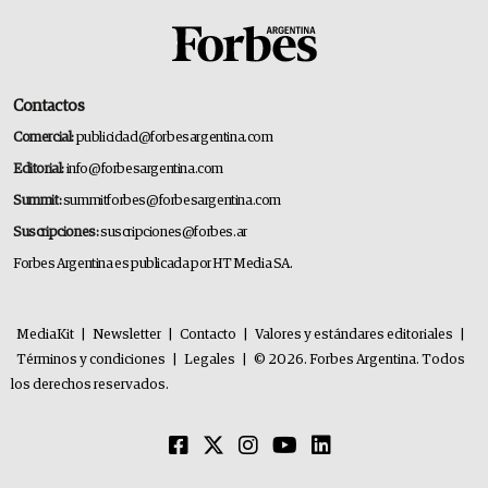
Contactos
Comercial:
publicidad@forbesargentina.com
Editorial:
info@forbesargentina.com
Summit:
summitforbes@forbesargentina.com
Suscripciones:
suscripciones@forbes.ar
Forbes Argentina es publicada por HT Media SA.
MediaKit
|
Newsletter
|
Contacto
|
Valores y estándares editoriales
|
Términos y condiciones
|
Legales
|
© 2026. Forbes Argentina. Todos
los derechos reservados.