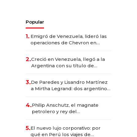
Popular
1.
Emigró de Venezuela, lideró las
operaciones de Chevron en
EE.UU. y hoy es la única mujer
CEO en Vaca Muerta
2.
Creció en Venezuela, llegó a la
Argentina con su título de
abogado y construyó un imperio
gastronómico que revoluciona
3.
De Paredes y Lisandro Martínez
las marcas "fast premium"
a Mirtha Legrand: dos argentinos
impulsan el negocio del wellness
deportivo y el cuidado corporal
4.
Philip Anschutz, el magnate
petrolero y rey del
entretenimiento que va por la
licitación de Tecnópolis junto a
5.
El nuevo lujo corporativo: por
Fénix
qué en Perú los viajes de