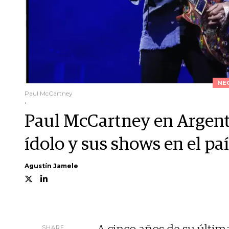
NE
Paul McCartney
.
Paul McCartney en Argentin
ídolo y sus shows en el pa
Agustín Jamele
SHARE