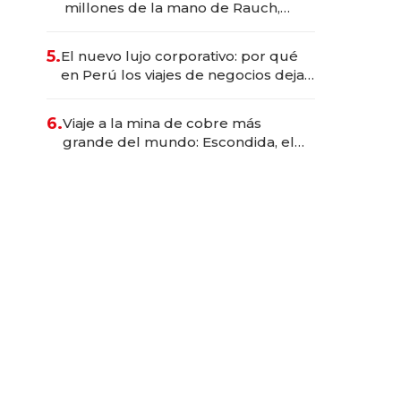
millones de la mano de Rauch,
Englebienne y Woloski
5.
El nuevo lujo corporativo: por qué
en Perú los viajes de negocios dejan
de ser reuniones para convertirse
en experiencias transformadoras
6.
Viaje a la mina de cobre más
grande del mundo: Escondida, el
gigante chileno que exporta US$
14.000 millones anuales