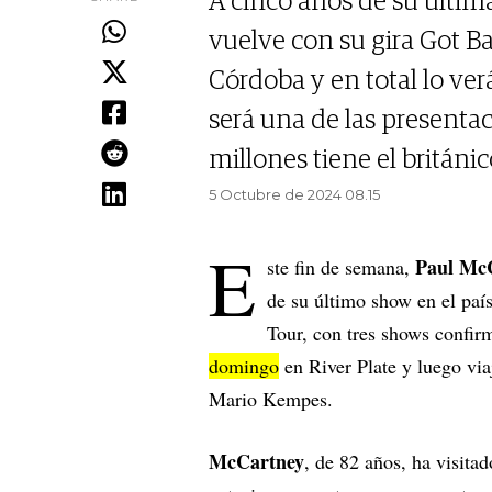
A cinco años de su última
vuelve con su gira Got B
Córdoba y en total lo ve
será una de las presenta
millones tiene el británic
5 Octubre de 2024 08.15
E
Paul Mc
ste fin de semana,
de su último show en el paí
Tour, con tres shows confi
domingo
en River Plate y luego via
Mario Kempes.
McCartney
, de 82 años, ha visita