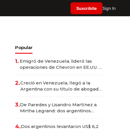
Suscribite
Sign In
Popular
1.
Emigró de Venezuela, lideró las
operaciones de Chevron en EE.UU. y
hoy es la única mujer CEO en Vaca
Muerta
2.
Creció en Venezuela, llegó a la
Argentina con su título de abogado
y construyó un imperio
gastronómico que revoluciona las
3.
De Paredes y Lisandro Martínez a
marcas "fast premium"
Mirtha Legrand: dos argentinos
impulsan el negocio del wellness
deportivo y el cuidado corporal
4.
Dos argentinos levantaron US$ 6,2