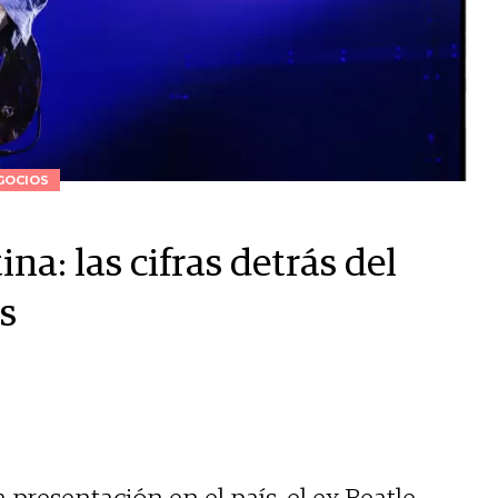
GOCIOS
a: las cifras detrás del
ís