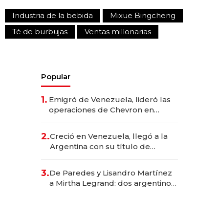
Industria de la bebida
Mixue Bingcheng
Té de burbujas
Ventas millonarias
Popular
1.
Emigró de Venezuela, lideró las
operaciones de Chevron en
EE.UU. y hoy es la única mujer
CEO en Vaca Muerta
2.
Creció en Venezuela, llegó a la
Argentina con su título de
abogado y construyó un imperio
gastronómico que revoluciona
3.
De Paredes y Lisandro Martínez
las marcas "fast premium"
a Mirtha Legrand: dos argentinos
impulsan el negocio del wellness
deportivo y el cuidado corporal