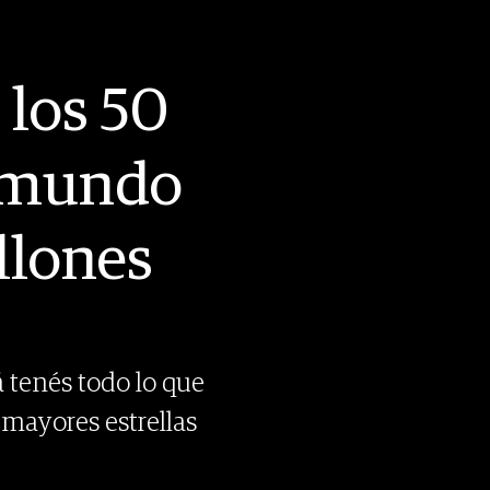
 los 50
l mundo
llones
 tenés todo lo que
 mayores estrellas