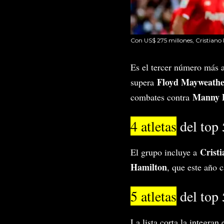
Con US$ 275 millones, Cristiano
Es el tercer número más 
Floyd Mayweath
supera
Manny 
combates contra
4 atletas
del top 
Crist
El grupo incluye a
Hamilton
, que este año 
5 atletas
del top 
La lista corta la integra