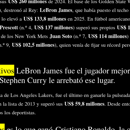
US$ 260 millones
 sus
de 2024. El base de los Golden State 
LeBron James
), destronó al Rey:
, que había puesto el techo
US$ 133,8 millones
 lo elevó a
en 2025. En fútbol americano
Prescott
US$ 137 millones
US$ 1
(n.º 4,
) superó sus propios
Juan Soto
US$ 114 millones
ro de los New York Mets
(n.º 7,
)
US$ 102,5 millones
n.º 9,
), quien venía de fijar su récord pe
tivos
LeBron James fue el jugador mejor
tephen Curry le arrebató ese lugar.
da de Los Angeles Lakers, fue el último en ganarle la pulsead
US$ 59,8 millones
 la lista de 2013 y superó sus
. Desde ent
s los deportistas.
es
es lo que ganó Cristiano Ronaldo, la c