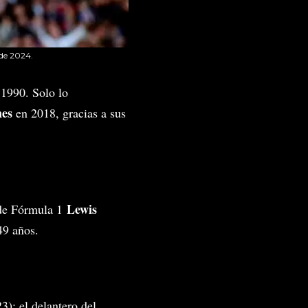
 de 2024.
 1990. Solo lo
nes
en 2018, gracias a sus
Lewis
o de Fórmula 1
49 años.
3); el delantero del