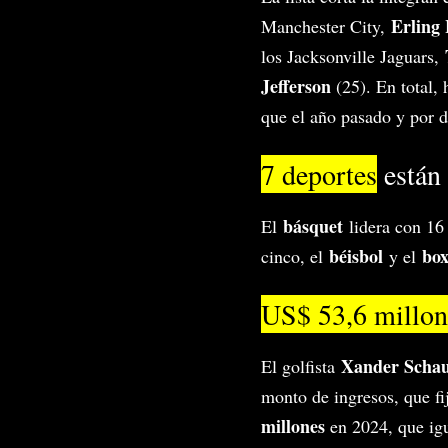
Erling
Manchester City,
los Jacksonville Jaguars,
Jefferson
(25). En total, 
que el año pasado y por d
7 deportes
están 
básquet
El
lidera con 16
béisbol
bo
cinco, el
y el
US$ 53,6 millon
Xander Schau
El golfista
monto de ingresos, que fij
millones
en 2024, que igu