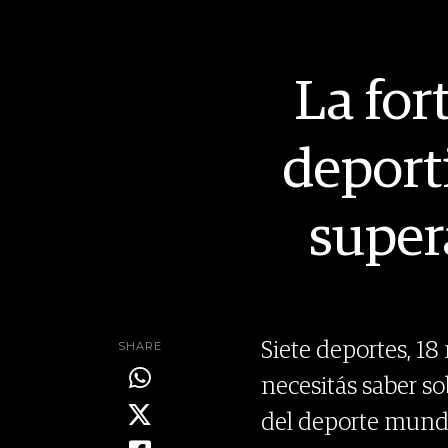
La for
deport
super
SHARE
Siete deportes, 1
necesitás saber s
del deporte mundi