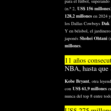
para el fútbol, superando
US$ 156 millones
(n.º 2,
128,2 millones
en 2024 y
Dak 
los Dallas Cowboys
Y en béisbol, el jardine
Shohei Ohtani
japonés
(
millones
.
11 años consecu
NBA, hasta que S
Kobe Bryant
, otra leyen
US$ 61,9 millones
con
en
nunca del top 8 entre todo
US$ 275 millon