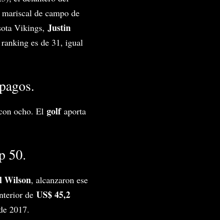
 mariscal de campo de
Justin
esota Vikings,
 ranking es de 31, igual
 pagos.
golf
con ocho. El
aporta
p 50.
l Wilson
, alcanzaron ese
US$ 45,2
anterior de
de 2017.