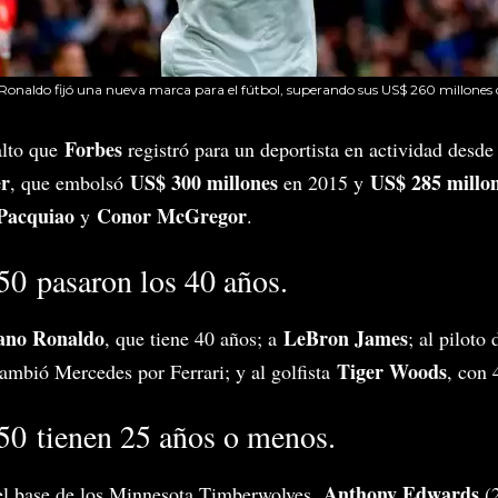
 Ronaldo fijó una nueva marca para el fútbol, superando sus US$ 260 millones
Forbes
alto que
registró para un deportista en actividad desde
er
US$ 300 millones
US$ 285 millo
, que embolsó
en 2015 y
Pacquiao
Conor McGregor
y
.
50 pasaron los 40 años.
iano Ronaldo
LeBron James
, que tiene 40 años; a
; al pilot
Tiger Woods
cambió Mercedes por Ferrari; y al golfista
, con 
50 tienen 25 años o menos.
Anthony Edwards
n el base de los Minnesota Timberwolves,
(2