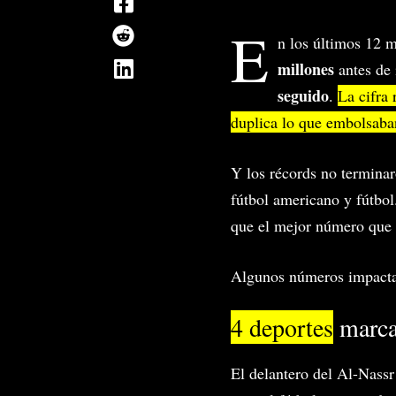
E
n los últimos 12 
millones
antes de
seguido
.
La cifra
duplica lo que embolsaba
Y los récords no terminar
fútbol americano y fútbo
que el mejor número que 
Algunos números impactan
4 deportes
marcar
El delantero del Al-Nass