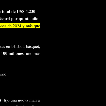
n total de US$ 4.230
écord por quinto año
lones de 2024 y más que
tas en béisbol, básquet,
 100 millones
, uno más
año:
s
) fijó una nueva marca