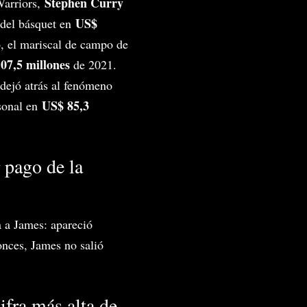
Stephen Curry
Warriors,
US$
 del básquet en
, el mariscal de campo de
07,5 millones
de 2021.
 dejó atrás al fenómeno
US$ 85,3
rsonal en
 pago de la
a a James: apareció
onces, James no salió
ifra más alta de