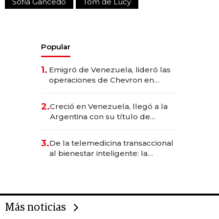
Sofía Gancedo
Tom de Lucy
Popular
1.
Emigró de Venezuela, lideró las
operaciones de Chevron en
EE.UU. y hoy es la única mujer
CEO en Vaca Muerta
2.
Creció en Venezuela, llegó a la
Argentina con su título de
abogado y construyó un imperio
gastronómico que revoluciona
3.
De la telemedicina transaccional
las marcas "fast premium"
al bienestar inteligente: la
evolución de doc24 para
transformar a las organizaciones
Más noticias