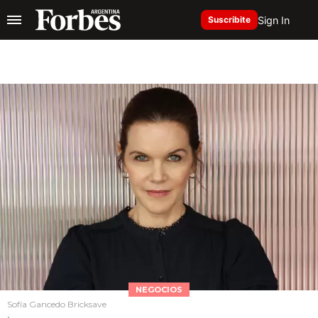
Sign In
Suscribite
NEGOCIOS
Sofía Gancedo Bricksave
.