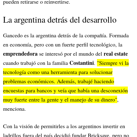
pueden retirarse o reinvertirse.
La argentina detrás del desarrollo
Gancedo es la argentina detrás de la compañía. Formada
en economía, pero con un fuerte perfil tecnológico, la
emprendedora
real estate
se interesó por el mundo del
Costantini
cuando trabajó con la familia
.
"Siempre vi la
tecnología como una herramienta para solucionar
problemas económicos. Además, trabajé haciendo
encuestas para bancos y veía que había una desconexión
muy fuerte entre la gente y el manejo de su dinero"
,
menciona.
Con la visión de permitirles a los argentinos invertir en
ladrillos fuera del país decidió fundar Bricksave, pero no