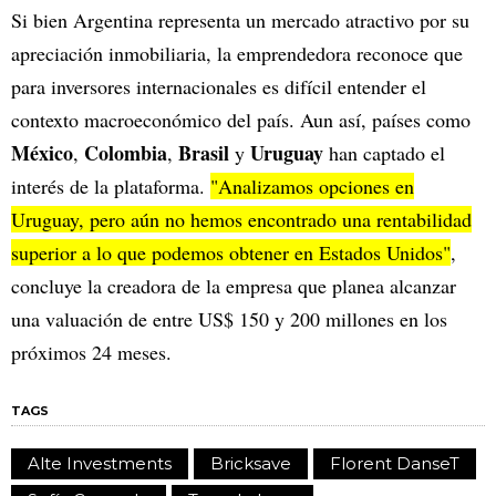
Si bien Argentina representa un mercado atractivo por su
apreciación inmobiliaria, la emprendedora reconoce que
para inversores internacionales es difícil entender el
contexto macroeconómico del país. Aun así, países como
México
Colombia
Brasil
Uruguay
,
,
y
han captado el
interés de la plataforma.
"Analizamos opciones en
Uruguay, pero aún no hemos encontrado una rentabilidad
superior a lo que podemos obtener en Estados Unidos"
,
concluye la creadora de la empresa que planea alcanzar
una valuación de entre US$ 150 y 200 millones en los
próximos 24 meses.
TAGS
Alte Investments
Bricksave
Florent DanseT