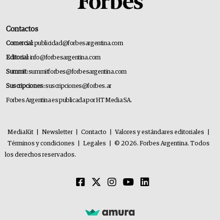
Contactos
Comercial:
publicidad@forbesargentina.com
Editorial:
info@forbesargentina.com
Summit:
summitforbes@forbesargentina.com
Suscripciones:
suscripciones@forbes.ar
Forbes Argentina es publicada por HT Media SA.
MediaKit
|
Newsletter
|
Contacto
|
Valores y estándares editoriales
|
Términos y condiciones
|
Legales
|
© 2026. Forbes Argentina. Todos
los derechos reservados.