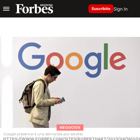
Sign In
Suscribite
NEGOCIOS
Google presentará una demanda por estafas
HTTPS://WWW.FORBES.COM/SITES/ROBERTHART/2023/06/16/GO