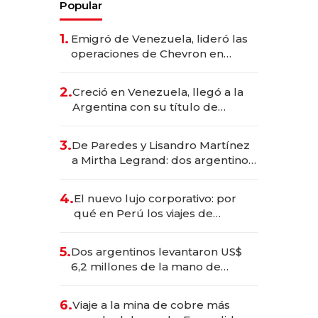
Popular
1.
Emigró de Venezuela, lideró las
operaciones de Chevron en
EE.UU. y hoy es la única mujer
CEO en Vaca Muerta
2.
Creció en Venezuela, llegó a la
Argentina con su título de
abogado y construyó un imperio
gastronómico que revoluciona
3.
De Paredes y Lisandro Martínez
las marcas "fast premium"
a Mirtha Legrand: dos argentinos
impulsan el negocio del wellness
deportivo y el cuidado corporal
4.
El nuevo lujo corporativo: por
qué en Perú los viajes de
negocios dejan de ser reuniones
para convertirse en experiencias
5.
Dos argentinos levantaron US$
transformadoras
6,2 millones de la mano de
Rauch, Englebienne y Woloski
6.
Viaje a la mina de cobre más