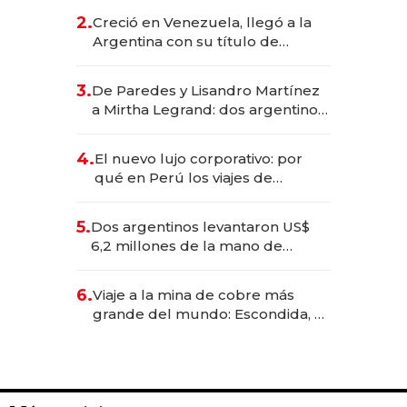
CEO en Vaca Muerta
2.
Creció en Venezuela, llegó a la
Argentina con su título de
abogado y construyó un imperio
gastronómico que revoluciona
3.
De Paredes y Lisandro Martínez
las marcas "fast premium"
a Mirtha Legrand: dos argentinos
impulsan el negocio del wellness
deportivo y el cuidado corporal
4.
El nuevo lujo corporativo: por
qué en Perú los viajes de
negocios dejan de ser reuniones
para convertirse en experiencias
5.
Dos argentinos levantaron US$
transformadoras
6,2 millones de la mano de
Rauch, Englebienne y Woloski
6.
Viaje a la mina de cobre más
grande del mundo: Escondida, el
gigante chileno que exporta US$
14.000 millones anuales