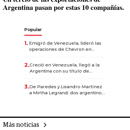
Argentina pasan por estas 10 compañías.
Popular
1.
Emigró de Venezuela, lideró las
operaciones de Chevron en
EE.UU. y hoy es la única mujer
CEO en Vaca Muerta
2.
Creció en Venezuela, llegó a la
Argentina con su título de
abogado y construyó un imperio
gastronómico que revoluciona
3.
De Paredes y Lisandro Martínez
las marcas "fast premium"
a Mirtha Legrand: dos argentinos
impulsan el negocio del wellness
deportivo y el cuidado corporal
Más noticias