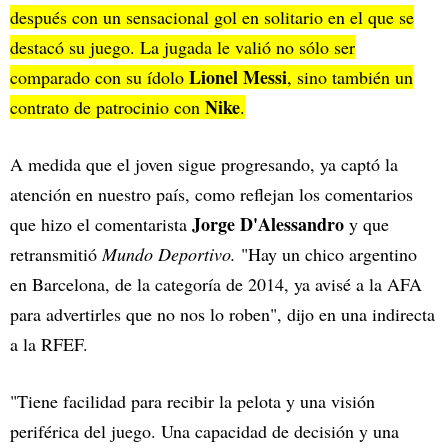
después con un sensacional gol en solitario en el que se
destacó su juego. La jugada le valió no sólo ser
Lionel Messi
comparado con su ídolo
, sino también un
Nike
contrato de patrocinio con
.
A medida que el joven sigue progresando, ya captó la
atención en nuestro país, como reflejan los comentarios
Jorge D'Alessandro
que hizo el comentarista
y que
retransmitió
Mundo Deportivo.
"Hay un chico argentino
en Barcelona, de la categoría de 2014, ya avisé a la AFA
para advertirles que no nos lo roben", dijo en una indirecta
a la RFEF.
"Tiene facilidad para recibir la pelota y una visión
periférica del juego. Una capacidad de decisión y una