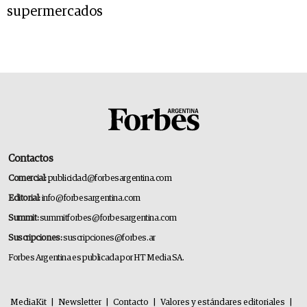
supermercados
Contactos
Comercial:
publicidad@forbesargentina.com
Editorial:
info@forbesargentina.com
Summit:
summitforbes@forbesargentina.com
Suscripciones:
suscripciones@forbes.ar
Forbes Argentina es publicada por HT Media SA.
MediaKit
|
Newsletter
|
Contacto
|
Valores y estándares editoriales
|