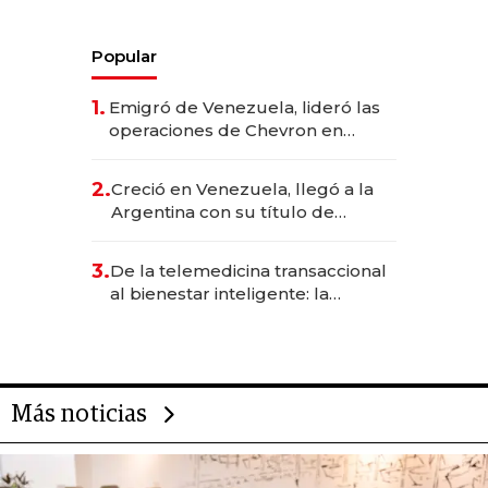
Popular
1.
Emigró de Venezuela, lideró las
operaciones de Chevron en
EE.UU. y hoy es la única mujer
CEO en Vaca Muerta
2.
Creció en Venezuela, llegó a la
Argentina con su título de
abogado y construyó un imperio
gastronómico que revoluciona
3.
De la telemedicina transaccional
las marcas "fast premium"
al bienestar inteligente: la
evolución de doc24 para
transformar a las organizaciones
Más noticias