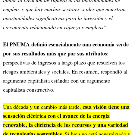
inhibe la creación de riqueza ni las oportunidades de
empleo, y que hay muchos sectores verdes que muestran
oportunidades significativas para la inversión y el
crecimiento relacionado en riqueza y empleos”
.
El PNUMA definió esencialmente una economía verde
por sus resultados más que por sus atributos
:
perspectivas de ingresos a largo plazo que resuelven los
riesgos ambientales y sociales. En resumen, respondió al
argumento capitalista estándar con un argumento
capitalista constructivo.
esta visión tiene una
Una década y un cambio más tarde,
sensación eléctrica con el avance de la energía
renovable, la eficiencia de los recursos y una variedad
de tecnologías sostenibles
. Si bien no está generalizado y