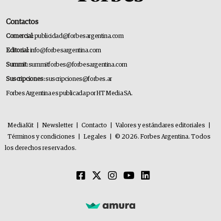
Contactos
Comercial:
publicidad@forbesargentina.com
Editorial:
info@forbesargentina.com
Summit:
summitforbes@forbesargentina.com
Suscripciones:
suscripciones@forbes.ar
Forbes Argentina es publicada por HT Media SA.
MediaKit
|
Newsletter
|
Contacto
|
Valores y estándares editoriales
|
Términos y condiciones
|
Legales
|
© 2026. Forbes Argentina. Todos
los derechos reservados.